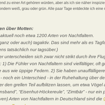
nd zu einer Art gehören würden, aber als ich sie näher inspizi
ondern weiß, grau oder grün. Alle paar Tage entdeckte ich eine 
ten über Motten:
 aktuell noch etwa 1200 Arten von Nachtfaltern.
anz oder auch) tagaktiv. Das sind mehr als es Tagfal
gens tatsächlich nur tagsüber.)
er unterscheiden sich zwar nicht strikt durch ihre F
1) Die Fühler von Nachtfaltern sind vielfältiger, oft g
 aus wie üppige Federn. 2) Sie haben unauffällige
ie - noch ein Unterschied - in der Ruhehaltung über d
er den grellen Teil aufblitzen lassen, um etwa Vöge
ensband”, “Eisenhut-Höckereule”, “Zimtbär” - nur ein
iven) Arten von Nachtfaltern in Deutschland sind die