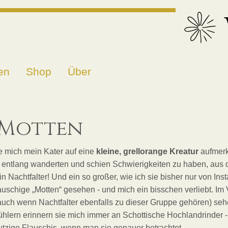
en
Shop
Über
 Motten
 mich mein Kater auf eine
kleine, grellorange Kreatur
aufmerk
entlang wanderten und schien Schwierigkeiten zu haben, aus 
n Nachtfalter! Und ein so großer, wie ich sie bisher nur von Ins
auschige „Motten“ gesehen - und mich ein bisschen verliebt. Im V
uch wenn Nachtfalter ebenfalls zu dieser Gruppe gehören) sehen
hlern erinnern sie mich immer an Schottische Hochlandrinder - 
tzige Flauschis, wenn man sie genauer betrachtet.