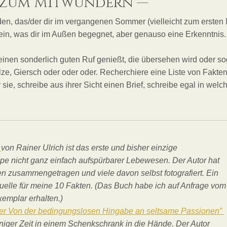
e zum Mitwundern —
en, das/der dir im vergangenen Sommer (vielleicht zum ersten
 sein, was dir im Außen begegnet, aber genauso eine Erkenntni
keinen sonderlich guten Ruf genießt, die übersehen wird oder so
ze, Giersch oder oder oder. Recherchiere eine Liste von Fakten 
sie, schreibe aus ihrer Sicht einen Brief, schreibe egal in welc
“
von Rainer Ulrich ist das erste und bisher einzige
e nicht ganz einfach aufspürbarer Lebewesen. Der Autor hat
en zusammengetragen und viele davon selbst fotografiert. Ein
Quelle für meine 10 Fakten. (Das Buch habe ich auf Anfrage vom
emplar erhalten.)
der Von der bedingungslosen Hingabe an seltsame Passionen”
einiger Zeit in einem Schenkschrank in die Hände. Der Autor