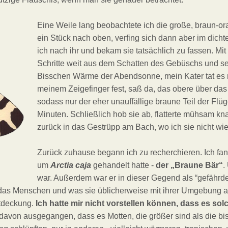
Eine Weile lang beobachtete ich die große, braun-ora
ein Stück nach oben, verfing sich dann aber im dichten
ich nach ihr und bekam sie tatsächlich zu fassen. Mit
Schritte weit aus dem Schatten des Gebüschs und set
Bisschen Wärme der Abendsonne, mein Kater tat es mi
meinem Zeigefinger fest, saß da, das obere über das
sodass nur der eher unauffällige braune Teil der Flü
Minuten. Schließlich hob sie ab, flatterte mühsam 
zurück in das Gestrüpp am Bach, wo ich sie nicht wi
Zurück zuhause begann ich zu recherchieren. Ich fan
um
Arctia caja
gehandelt hatte -
der „Braune Bär“
.
war. Außerdem war er in dieser Gegend als “gefährde
, das Menschen und was sie üblicherweise mit ihrer Umgebung an
ntdeckung.
Ich hatte mir nicht vorstellen können, dass es sol
davon ausgegangen, dass es Motten, die größer sind als die b