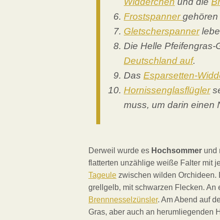
Widderchen
und die
B
Frostspanner
gehören 
Gletscherspanner
lebe
Die Helle Pfeifengras-
Deutschland auf
.
Das
Esparsetten-Widd
Hornissenglasflügler
se
muss, um darin einen 
Derweil wurde es
Hochsommer
und 
flatterten unzählige weiße Falter mit
Tageule
zwischen wilden Orchideen. 
grellgelb, mit schwarzen Flecken. An
Brennnesselzünsler
. Am Abend auf d
Gras, aber auch an herumliegenden 