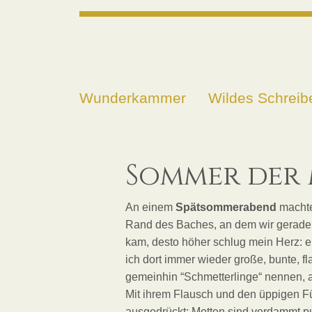
Wunderkammer
Wildes Schreib
Sommer der
An einem
Spätsommerabend
machte
Rand des Baches, an dem wir gerade 
kam, desto höher schlug mein Herz: ei
ich dort immer wieder große, bunte, fl
gemeinhin “Schmetterlinge“ nennen, a
Mit ihrem Flausch und den üppigen Fü
ausgedrückt: Motten sind verdammt pu