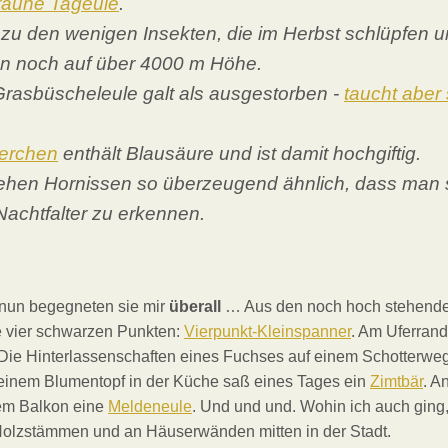
raune Tageule
.
zu den wenigen Insekten, die im Herbst schlüpfen und
n noch auf über 4000 m Höhe.
Grasbüscheleule galt als ausgestorben -
taucht aber 
erchen
enthält Blausäure und ist damit hochgiftig.
hen Hornissen so überzeugend ähnlich, dass man 
Nachtfalter zu erkennen.
nun begegneten sie mir
überall
… Aus den noch hoch stehenden
 je vier schwarzen Punkten:
Vierpunkt-Kleinspanner
. Am Uferrand
Die Hinterlassenschaften eines Fuchses auf einem Schotterweg
 einem Blumentopf in der Küche saß eines Tages ein
Zimtbär
. A
em Balkon eine
Meldeneule
. Und und und. Wohin ich auch ging, 
Holzstämmen und an Häuserwänden mitten in der Stadt.